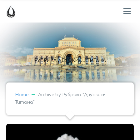
РУБРИКА ДВУОКИСЬ ТИТАНА
Home
Archive by Рубрика "Двуокись
Титана"