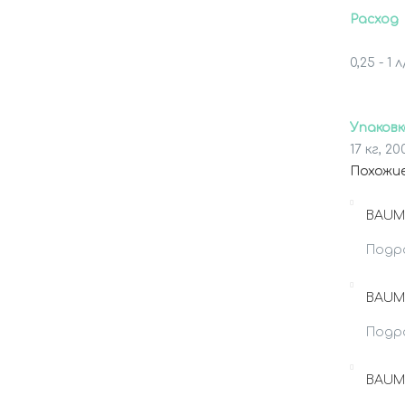
Расход
0,25 - 1 
Упаковк
17 кг, 20
Похожи
BAUME
Подр
BAUME
Подр
BAUME