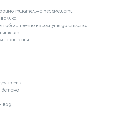
ходимо тщательно перемешать. 

алика. 

ен обязательно высохнуть до отлипа.

нять от 

 нанесения. 

ерхности

 бетона

вод.
