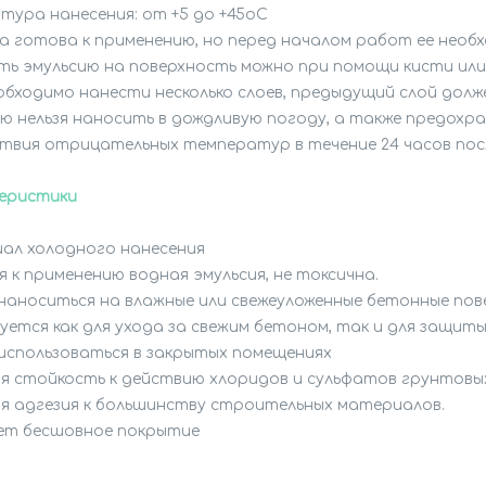
тура нанесения: от +5 до +45оС

 готова к применению, но перед началом работ ее необ
ь эмульсию на поверхность можно при помощи кисти или в
обходимо нанести несколько слоев, предыдущий слой долж
ю нельзя наносить в дождливую погоду, а также предохра
твия отрицательных температур в течение 24 часов после
еристики
л холодного нанесения

 к применению водная эмульсия, не токсична.

аноситься на влажные или свежеуложенные бетонные пов
уется как для ухода за свежим бетоном, так и для защиты
спользоваться в закрытых помещениях

 стойкость к действию хлоридов и сульфатов грунтовых 
 адгезия к большинству строительных материалов.

ет бесшовное покрытие
