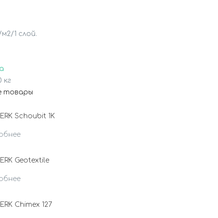
л/м2/1 слой.

а
0 кг
е товары
RK Schoubit 1K
обнее
RK Geotextile
обнее
RK Chimex 127