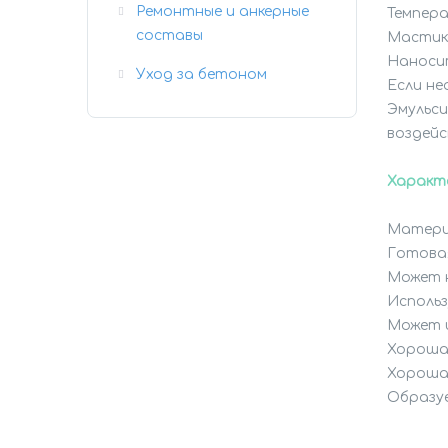
Ремонтные и анкерные
Темпера
составы
Мастика
Наносит
Уход за бетоном
Если не
Эмульси
воздейс
Характ
Материа
Готовая
Может н
Использ
Может и
Хорошая
Хорошая
Образу