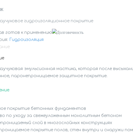
каучуковое гидроизоляционное покрытие
рия:
Гидроизоляция
ание
ие
аучуковая эмульсионная мастика, которая после высыхани
ное, паронепроницаемое защитное покрытие.

ение
ое покрытие бетонных фундаментов

о по уходу за свежеуложенным монолитным бетоном

проницаемый слой в многослойных конструкциях

роницаемое покрытие полов, стен внутри и снаружи пом