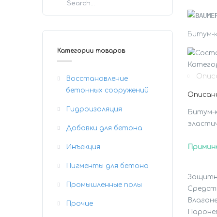
Битум-
Категории товаров
Катего
Опис
Восстановление
бетонных сооружений
Описан
Гидроизоляция
Битум-к
эластич
Добавки для бетона
Примин
Инъекция
Пигменты для бетона
Защитн
Промышленные полы
Средств
Влагоне
Прочие
Паронеп