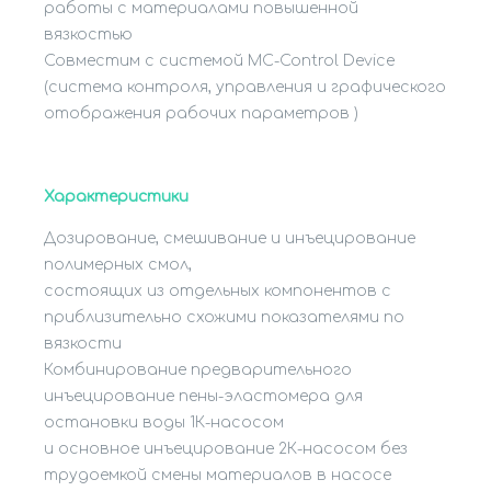
работы с материалами повышенной
вязкостью
Совместим с системой MC-Control Device
(система контроля, управления и графического
отображения рабочих параметров )
Характеристики
Дозирование, смешивание и инъецирование
полимерных смол,
состоящих из отдельных компонентов с
приблизительно схожими показателями по
вязкости
Комбинирование предварительного
инъецирование пены-эластомера для
остановки воды 1К-насосом
и основное инъецирование 2К-насосом без
трудоемкой смены материалов в насосе