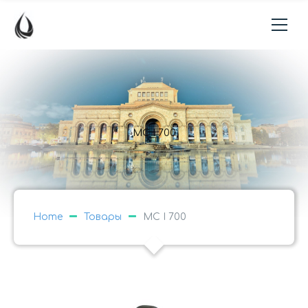
MC I 700
Home
Товары
MC I 700